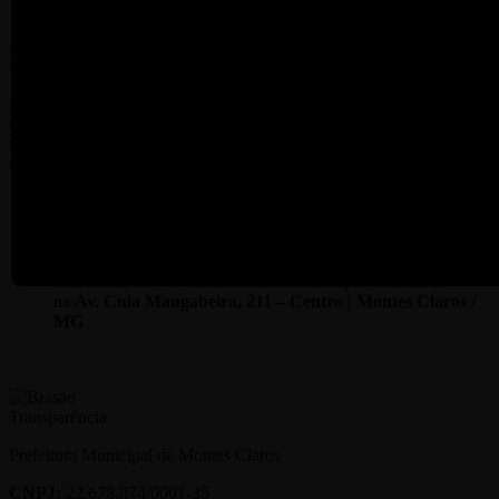
A Controladoria Geral do Município, é a gestora do conteúdo do
Portal Transparência e Acesso à Informação
Se, porventura, a informação desejada ainda não estiver disponível
no portal Transparência e Acesso à Informação, a mesma poderá ser
solicitada à Ouvidora-geral do Município, através dos seguintes
canais:
Pela Internet, através do
Sistema LAI
e do sistema
Portal da
Transparência
, integrado ao sistema Contábil da Prefeitura de
Montes Claros;
Pelo(s) Telefone(s):
(38) 2211-3011
|
(38) 2211-3012
Presencial, na Ouvidoria Geral do município, localizada
na
Av. Cula Mangabeira, 211 – Centro | Montes Claros /
MG
Prefeitura Municipal de Montes Claros
CNPJ:
22.678.874/0001-35