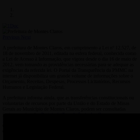
Previous
Next
A prefeitura de Montes Claros, em cumprimento a Lei nº 12.527, de
18 de novembro de 2011, editada na esfera federal, conhecida como
a Lei de Acesso à Informação, que vigora desde o dia 16 de maio de
2012, vem tomando as providências necessárias para se adequar as
exigências da referida lei. O Portal da Transparência da PMMC na
internet já disponibiliza um grande volume de informações sobre o
Orçamento, Receitas, Despesas, Processos Licitatórios, Recursos
Humanos e Legislação Federal.
A prefeitura informa ainda, que as transferências constitucionais ou
voluntarias de recursos por parte da União e do Estado de Minas
Gerais ao Município de Montes Claros, podem ser consultadas
juntos aos sites dos
Portais de Transferência dos Governos
Federal
e
Estadual
, além dos respectivos tribunais de Contas.
O portal da Transparência está sendo gerenciado pela empresa
GOVBR e pode se acessado atraves do botão abaixo.