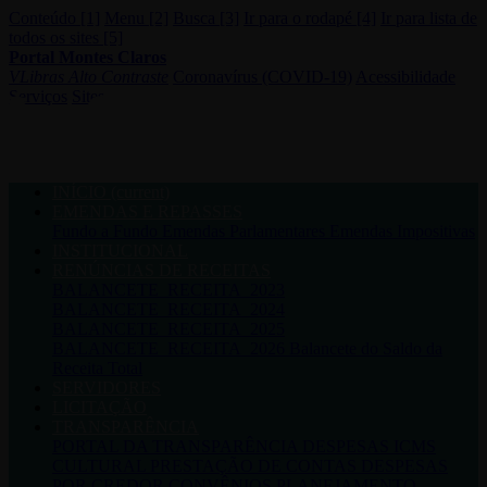
Conteúdo [1]
Menu [2]
Busca [3]
Ir para o rodapé [4]
Ir para lista de
todos os sites [5]
Portal Montes Claros
VLibras
Alto Contraste
Coronavírus (COVID-19)
Acessibilidade
Serviços
Sites
INÍCIO
(current)
EMENDAS E REPASSES
Fundo a Fundo
Emendas Parlamentares
Emendas Impositivas
INSTITUCIONAL
RENÚNCIAS DE RECEITAS
BALANCETE_RECEITA_2023
BALANCETE_RECEITA_2024
BALANCETE_RECEITA_2025
BALANCETE_RECEITA_2026
Balancete do Saldo da
Receita Total
SERVIDORES
LICITAÇÃO
TRANSPARÊNCIA
PORTAL DA TRANSPARÊNCIA
DESPESAS
ICMS
CULTURAL
PRESTAÇÃO DE CONTAS
DESPESAS
POR CREDOR
CONVÊNIOS
PLANEJAMENTO