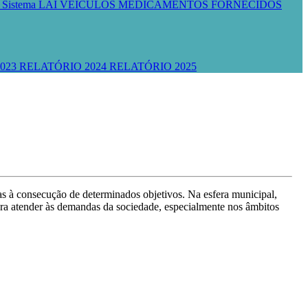
R
Sistema LAI
VEÍCULOS
MEDICAMENTOS FORNECIDOS
023
RELATÓRIO 2024
RELATÓRIO 2025
tas à consecução de determinados objetivos. Na esfera municipal,
para atender às demandas da sociedade, especialmente nos âmbitos