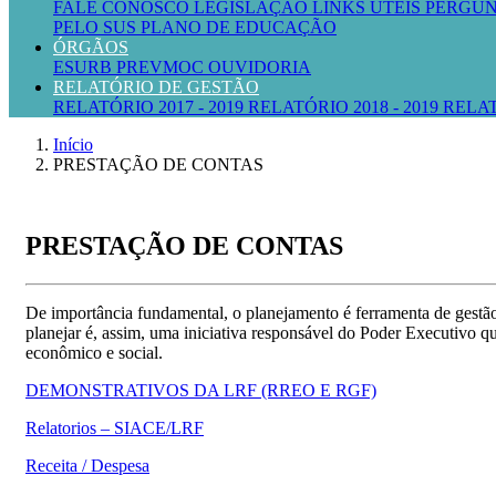
FALE CONOSCO
LEGISLAÇÃO
LINKS ÚTEIS
PERGUN
PELO SUS
PLANO DE EDUCAÇÃO
ÓRGÃOS
ESURB
PREVMOC
OUVIDORIA
RELATÓRIO DE GESTÃO
RELATÓRIO 2017 - 2019
RELATÓRIO 2018 - 2019
RELAT
Início
PRESTAÇÃO DE CONTAS
PRESTAÇÃO DE CONTAS
De importância fundamental, o planejamento é ferramenta de gestão 
planejar é, assim, uma iniciativa responsável do Poder Executivo q
econômico e social.
DEMONSTRATIVOS DA LRF (RREO E RGF)
Relatorios – SIACE/LRF
Receita / Despesa