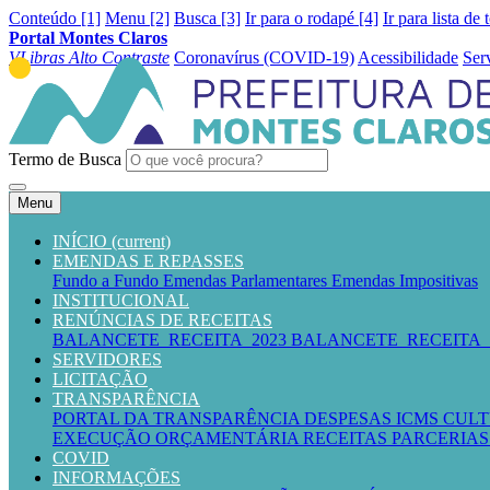
Conteúdo [1]
Menu [2]
Busca [3]
Ir para o rodapé [4]
Ir para lista de 
Portal Montes Claros
VLibras
Alto Contraste
Coronavírus (COVID-19)
Acessibilidade
Ser
Termo de Busca
Menu
INÍCIO
(current)
EMENDAS E REPASSES
Fundo a Fundo
Emendas Parlamentares
Emendas Impositivas
INSTITUCIONAL
RENÚNCIAS DE RECEITAS
BALANCETE_RECEITA_2023
BALANCETE_RECEITA_
SERVIDORES
LICITAÇÃO
TRANSPARÊNCIA
PORTAL DA TRANSPARÊNCIA
DESPESAS
ICMS CUL
EXECUÇÃO ORÇAMENTÁRIA
RECEITAS
PARCERIAS 
COVID
INFORMAÇÕES