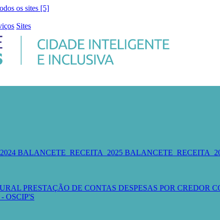
todos os sites [5]
viços
Sites
2024
BALANCETE_RECEITA_2025
BALANCETE_RECEITA_2
TURAL
PRESTAÇÃO DE CONTAS
DESPESAS POR CREDOR
C
- OSCIP'S