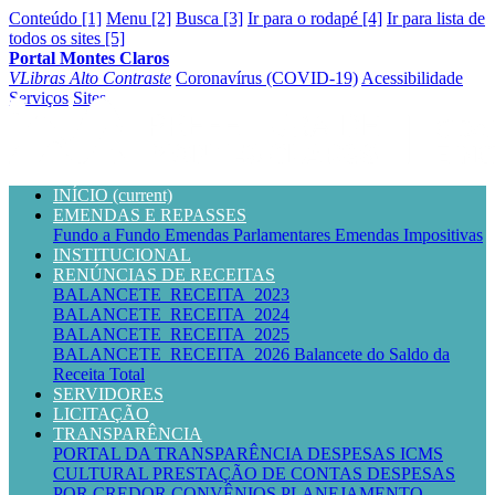
Conteúdo [1]
Menu [2]
Busca [3]
Ir para o rodapé [4]
Ir para lista de
todos os sites [5]
Portal Montes Claros
VLibras
Alto Contraste
Coronavírus (COVID-19)
Acessibilidade
Serviços
Sites
INÍCIO
(current)
EMENDAS E REPASSES
Fundo a Fundo
Emendas Parlamentares
Emendas Impositivas
INSTITUCIONAL
RENÚNCIAS DE RECEITAS
BALANCETE_RECEITA_2023
BALANCETE_RECEITA_2024
BALANCETE_RECEITA_2025
BALANCETE_RECEITA_2026
Balancete do Saldo da
Receita Total
SERVIDORES
LICITAÇÃO
TRANSPARÊNCIA
PORTAL DA TRANSPARÊNCIA
DESPESAS
ICMS
CULTURAL
PRESTAÇÃO DE CONTAS
DESPESAS
POR CREDOR
CONVÊNIOS
PLANEJAMENTO