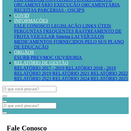
ORÇAMENTÁRIO
EXECUÇÃO ORÇAMENTÁRIA
RECEITAS
PARCERIAS - OSCIP'S
COVID
INFORMAÇÕES
FALE CONOSCO
LEGISLAÇÃO
LINKS ÚTEIS
PERGUNTAS FREQUENTES
RASTREAMENTO DE
FROTA VEICULAR
Sistema LAI
VEÍCULOS
MEDICAMENTOS FORNECIDOS PELO SUS
PLANO
DE EDUCAÇÃO
ÓRGÃOS
ESURB
PREVMOC
OUVIDORIA
RELATÓRIO DE GESTÃO
RELATÓRIO 2017 - 2019
RELATÓRIO 2018 - 2019
RELATÓRIO 2019
RELATÓRIO 2021
RELATÓRIO 2022
RELATÓRIO 2023
RELATÓRIO 2024
RELATÓRIO 2025
Fale Conosco