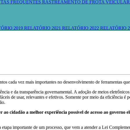
TAS FREQUENTES
RASTREAMENTO DE FROTA VEICULA
ÓRIO 2019
RELATÓRIO 2021
RELATÓRIO 2022
RELATÓRIO 2
os cada vez mais importantes no desenvolvimento de ferramentas que 
iência e da transparência governamental. A adoção de meios eletrônicos 
ceis de usar, relevantes e efetivos. Somente por meio da eficiência é p
ão.
 ao cidadão a melhor experiência possível de acesso ao governo ele
etapa importante de um processo, que vem a atender a Lei Complemen