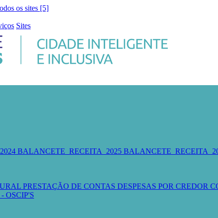
todos os sites [5]
viços
Sites
2024
BALANCETE_RECEITA_2025
BALANCETE_RECEITA_2
TURAL
PRESTAÇÃO DE CONTAS
DESPESAS POR CREDOR
C
- OSCIP'S