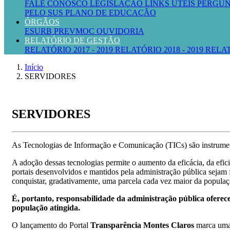
FALE CONOSCO
LEGISLAÇÃO
LINKS ÚTEIS
PERGUN
PELO SUS
PLANO DE EDUCAÇÃO
ÓRGÃOS
ESURB
PREVMOC
OUVIDORIA
RELATÓRIO DE GESTÃO
RELATÓRIO 2017 - 2019
RELATÓRIO 2018 - 2019
RELAT
Início
SERVIDORES
SERVIDORES
As Tecnologias de Informação e Comunicação (TICs) são instrument
A adoção dessas tecnologias permite o aumento da eficácia, da efic
portais desenvolvidos e mantidos pela administração pública sejam fá
conquistar, gradativamente, uma parcela cada vez maior da populaç
É, portanto, responsabilidade da administração pública oferecer
população atingida.
O lançamento do Portal
Transparência Montes Claros
marca uma 