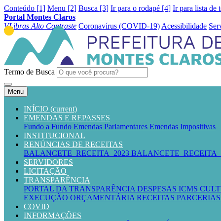
Conteúdo [1]
Menu [2]
Busca [3]
Ir para o rodapé [4]
Ir para lista de 
Portal Montes Claros
VLibras
Alto Contraste
Coronavírus (COVID-19)
Acessibilidade
Ser
Termo de Busca
Menu
INÍCIO
(current)
EMENDAS E REPASSES
Fundo a Fundo
Emendas Parlamentares
Emendas Impositivas
INSTITUCIONAL
RENÚNCIAS DE RECEITAS
BALANCETE_RECEITA_2023
BALANCETE_RECEITA_
SERVIDORES
LICITAÇÃO
TRANSPARÊNCIA
PORTAL DA TRANSPARÊNCIA
DESPESAS
ICMS CUL
EXECUÇÃO ORÇAMENTÁRIA
RECEITAS
PARCERIAS 
COVID
INFORMAÇÕES