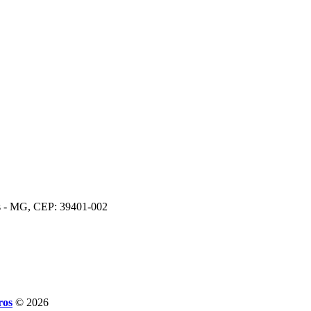
os - MG, CEP: 39401-002
ros
© 2026