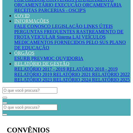
ORÇAMENTÁRIO
EXECUÇÃO ORÇAMENTÁRIA
RECEITAS
PARCERIAS - OSCIP'S
COVID
INFORMAÇÕES
FALE CONOSCO
LEGISLAÇÃO
LINKS ÚTEIS
PERGUNTAS FREQUENTES
RASTREAMENTO DE
FROTA VEICULAR
Sistema LAI
VEÍCULOS
MEDICAMENTOS FORNECIDOS PELO SUS
PLANO
DE EDUCAÇÃO
ÓRGÃOS
ESURB
PREVMOC
OUVIDORIA
RELATÓRIO DE GESTÃO
RELATÓRIO 2017 - 2019
RELATÓRIO 2018 - 2019
RELATÓRIO 2019
RELATÓRIO 2021
RELATÓRIO 2022
RELATÓRIO 2023
RELATÓRIO 2024
RELATÓRIO 2025
CONVÊNIOS