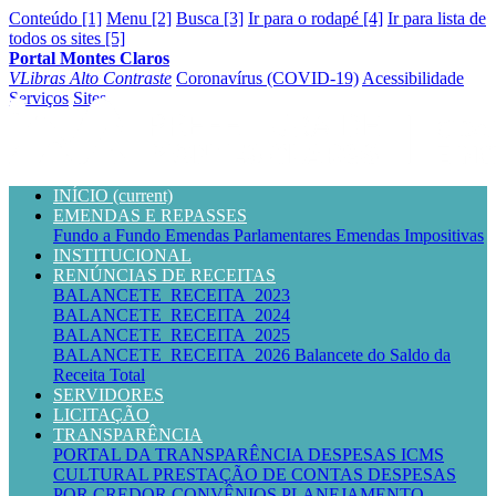
Conteúdo [1]
Menu [2]
Busca [3]
Ir para o rodapé [4]
Ir para lista de
todos os sites [5]
Portal Montes Claros
VLibras
Alto Contraste
Coronavírus (COVID-19)
Acessibilidade
Serviços
Sites
INÍCIO
(current)
EMENDAS E REPASSES
Fundo a Fundo
Emendas Parlamentares
Emendas Impositivas
INSTITUCIONAL
RENÚNCIAS DE RECEITAS
BALANCETE_RECEITA_2023
BALANCETE_RECEITA_2024
BALANCETE_RECEITA_2025
BALANCETE_RECEITA_2026
Balancete do Saldo da
Receita Total
SERVIDORES
LICITAÇÃO
TRANSPARÊNCIA
PORTAL DA TRANSPARÊNCIA
DESPESAS
ICMS
CULTURAL
PRESTAÇÃO DE CONTAS
DESPESAS
POR CREDOR
CONVÊNIOS
PLANEJAMENTO